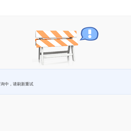
查询中，请刷新重试