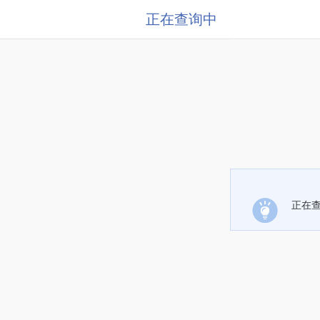
正在查询中
正在