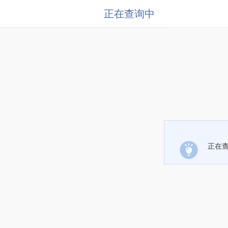
正在查询中
正在